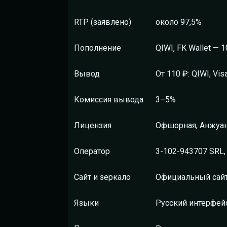
RTP (заявлено)
около 97,5%
Пополнение
QIWI, FK Wallet — 
Вывод
От 110 ₽: QIWI, Vis
Комиссия вывода
3–5%
Лицензия
Офшорная, Анжуан
Оператор
3-102-943707 SRL,
Сайт и зеркало
Официальный сайт 
Языки
Русский интерфей