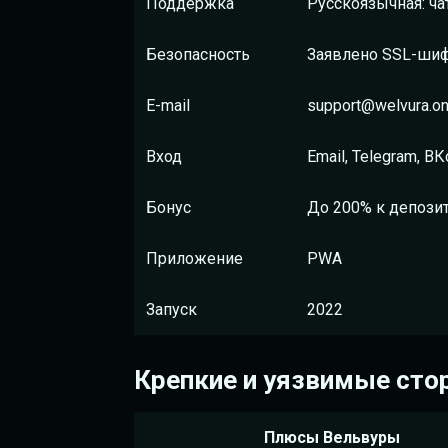
Поддержка
Русскоязычная: чат
Безопасность
Заявлено SSL-ши
E-mail
support@welvura.o
Вход
Email, Telegram, В
Бонус
До 200% к депози
Приложение
PWA
Запуск
2022
Крепкие и уязвимые стор
Плюсы Вельвуры