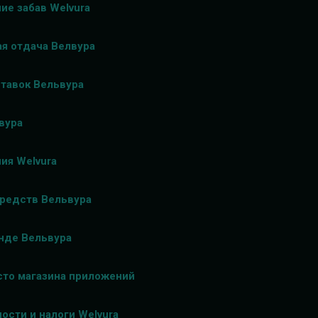
ие забав Welvura
я отдача Велвура
ставок Вельвура
вура
ия Welvura
средств Вельвура
нде Вельвура
сто магазина приложений
ости и налоги Welvura