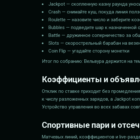
Jackpot — скопленную казну раунда унос
Crash — снимайте куш, покуда линия полз
Roulette — назовите число и заберите к
Bubbles — подведите шар к назначенной 
Battle — дружинное соперничество за об
Slots — скорострельный барабан на везе
Coin Flip — угадайте сторону монетки
Итог по собранию: Вельвура держится на тем
Коэффициенты и объявле
Отклик по ставке приходит без промедления,
к числу разложенных зарядов, а Jackpot ко
Устройство управления во всех забавах сов
Спортивные пари и отсеч
Матчевых линий, коэффициентов и live-разд